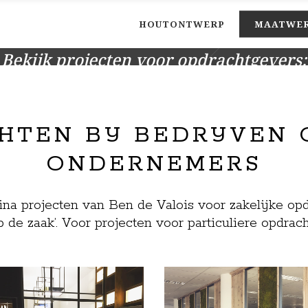
HOUTONTWERP
MAATWE
Bekijk projecten voor opdrachtgevers:
BEDRIJVEN
TEN BIJ BEDRIJVEN
ONDERNEMERS
ina projecten van Ben de Valois voor zakelijke op
 de zaak’. Voor projecten voor particuliere opdrac