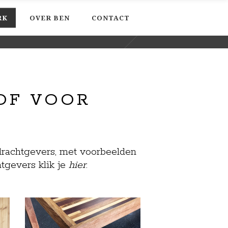
RK
OVER BEN
CONTACT
 OF VOOR
drachtgevers, met voorbeelden
htgevers klik je
hier
.