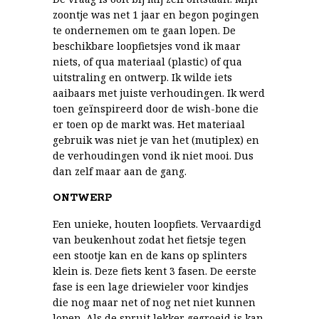
zoontje was net 1 jaar en begon pogingen
te ondernemen om te gaan lopen. De
beschikbare loopfietsjes vond ik maar
niets, of qua materiaal (plastic) of qua
uitstraling en ontwerp. Ik wilde iets
aaibaars met juiste verhoudingen. Ik werd
toen geïnspireerd door de wish-bone die
er toen op de markt was. Het materiaal
gebruik was niet je van het (mutiplex) en
de verhoudingen vond ik niet mooi. Dus
dan zelf maar aan de gang.
ONTWERP
Een unieke, houten loopfiets. Vervaardigd
van beukenhout zodat het fietsje tegen
een stootje kan en de kans op splinters
klein is. Deze fiets kent 3 fasen. De eerste
fase is een lage driewieler voor kindjes
die nog maar net of nog net niet kunnen
lopen. Als de spruit lekker gegroeid is kan